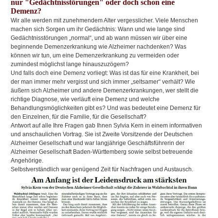
nur "Gedächtnisstörungen" oder doch schon eine
Demenz?
Wir alle werden mit zunehmendem Alter vergesslicher. Viele Menschen
machen sich Sorgen um ihr Gedächtnis: Wann und wie lange sind
Gedächtnisstörungen „normal“, und ab wann müssen wir über eine
beginnende Demenzerkrankung wie Alzheimer nachdenken? Was
können wir tun, um eine Demenzerkrankung zu vermeiden oder
zumindest möglichst lange hinauszuzögern?
Und falls doch eine Demenz vorliegt: Was ist das für eine Krankheit, bei
der man immer mehr vergisst und sich immer „seltsamer“ verhält? Wie
äußern sich Alzheimer und andere Demenzerkrankungen, wer stellt die
richtige Diagnose, wie verläuft eine Demenz und welche
Behandlungsmöglichkeiten gibt es? Und was bedeutet eine Demenz für
den Einzelnen, für die Familie, für die Gesellschaft?
Antwort auf alle Ihre Fragen gab Ihnen Sylvia Kern in einem informativen
und anschaulichen Vortrag. Sie ist Zweite Vorsitzende der Deutschen
Alzheimer Gesellschaft und war langjährige Geschäftsführerin der
Alzheimer Gesellschaft Baden-Württemberg sowie selbst betreuende
Angehörige.
Selbstverständlich war genügend Zeit für Nachfragen und Austausch.