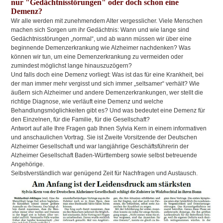
nur "Gedächtnisstörungen" oder doch schon eine
Demenz?
Wir alle werden mit zunehmendem Alter vergesslicher. Viele Menschen
machen sich Sorgen um ihr Gedächtnis: Wann und wie lange sind
Gedächtnisstörungen „normal“, und ab wann müssen wir über eine
beginnende Demenzerkrankung wie Alzheimer nachdenken? Was
können wir tun, um eine Demenzerkrankung zu vermeiden oder
zumindest möglichst lange hinauszuzögern?
Und falls doch eine Demenz vorliegt: Was ist das für eine Krankheit, bei
der man immer mehr vergisst und sich immer „seltsamer“ verhält? Wie
äußern sich Alzheimer und andere Demenzerkrankungen, wer stellt die
richtige Diagnose, wie verläuft eine Demenz und welche
Behandlungsmöglichkeiten gibt es? Und was bedeutet eine Demenz für
den Einzelnen, für die Familie, für die Gesellschaft?
Antwort auf alle Ihre Fragen gab Ihnen Sylvia Kern in einem informativen
und anschaulichen Vortrag. Sie ist Zweite Vorsitzende der Deutschen
Alzheimer Gesellschaft und war langjährige Geschäftsführerin der
Alzheimer Gesellschaft Baden-Württemberg sowie selbst betreuende
Angehörige.
Selbstverständlich war genügend Zeit für Nachfragen und Austausch.